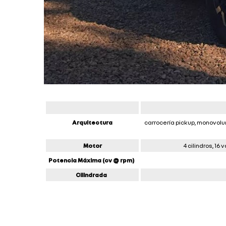
Arquitectura
carrocería pickup, monovolu
Motor
4 cilindros, 16
Potencia Máxima (cv @ rpm)
Cilindrada