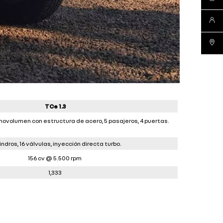
contá
red de
TCe 1.3
novolumen con estructura de acero, 5 pasajeros, 4 puertas.
indros, 16 válvulas, inyección directa turbo.
156 cv @ 5.500 rpm
1,333