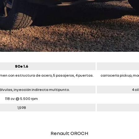
SCe 1.6
men con estructura de acero, 5 pasajeros, 4 puertas.
carrocería pickup, mo
 válvulas, inyección indirecta multipunto.
4 cil
118 cv @ 5.500 rpm
1,598
Renault OROCH