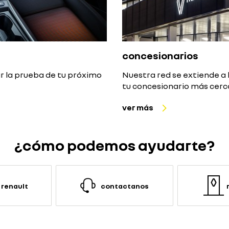
concesionarios
r la prueba de tu próximo
Nuestra red se extiende a l
tu concesionario más cerc
ver más
¿cómo podemos ayudarte?
renault
contactanos